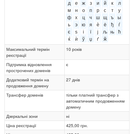
д
е
ж
з
и
й
к
л
м
н
о
п
р
с
т
у
ф
х
ц
ч
ш
щ
ъ
ы
ь
э
ю
я
ѐ
ё
ђ
ѓ
є
ѕ
і
ї
ј
љ
њ
ћ
ќ
ѝ
ў
џ
ґ
ӂ
Максимальний термін
10 років
реєстрації
Підтримка відновлення
є
прострочених доменів
Додатковий термін на
27 днів
продовження домену
Трансфер доменів
тільки платний трансфер з
автоматичним продовженням
домену
Дзеркальні зони
ні
Ціна реєстрації
425,00 грн.