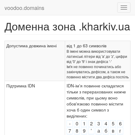
voodoo.domains
Доменна зона .kharkiv.ua
Допустима довжина імені
від 1 до 63 символів
В імені можна використовувати
латинські літери від 'a' до 'z', цифри
від '0' до '9' і знак дефіса '-'
Ім'я не повинно починатись або
закінчуватись дефісом, а також не
повинно містити два дефіса поспіль
Підтримка IDN
IDN-ім'я повинне складатися
тільки з перерахованих нижче
символів, при цьому воно
обов'язково повинно містити
хоча б один символ з
виділених:
-
0
1
2
3
4
5
6
7
8
9
ʼ
а
б
в
г