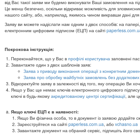
від Вас такої заяви ми будемо виконувати Ваші замовлення на пі
Це менш безпечно, оскільки відкриває можливість для зловмисни
нашого сайту, або, наприклад, якимось чином викравши дані для
Заяву ви можете надіслати нам одним з двох способів: на папері
електронним цифровим підписом (ЕЦП) на сайті
paperless.com.u
Покрокова інструкція
:
Переконайтеся, що у Вас в
профілі користувача
заповнені пасп
Завантажте один з двох шаблонів заяв:
Заява з приводу виконання операції з конкретним доме
Заява про обробку майбутніх замовлень без додаткови
Відкоректуйте заяву в залежності від того, яку операцію Ви х
Якщо у Вас ще немає ключів електронного цифрового підпису,
ключі в будь-якому
акредитованому центрі сертифікації
, але 
Якщо ключі ЕЦП є в наявності:
Якщо Ви фізична особа, то в документ із заявою додайте ска
Зареєструйтеся на сайті
paperless.com.ua
, або
vchasno.ua
Завантажте документ на обраний сервіс, підпишіть його сво