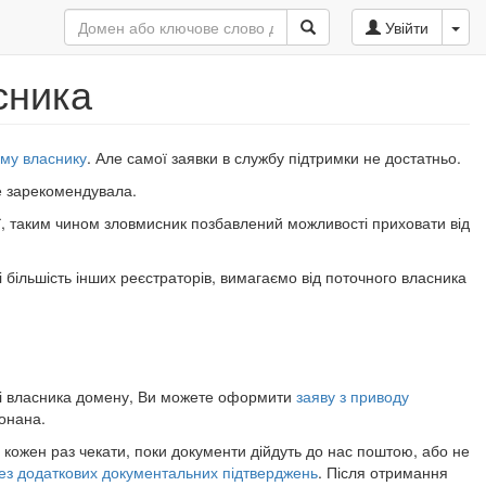
Увійти
сника
ому власнику
. Але самої заявки в службу підтримки не достатньо.
е зарекомендувала.
ії, таким чином зловмисник позбавлений можливості приховати від
більшість інших реєстраторів, вимагаємо від поточного власника
міні власника домену, Ви можете оформити
заяву з приводу
онана.
е кожен раз чекати, поки документи дійдуть до нас поштою, або не
ез додаткових документальних підтверджень
. Після отримання