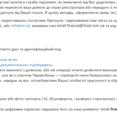
дставі запитів в службу підтримки, не вимагаючи від Вас додатков
ків перенести ваші домени до інших реєстраторів або передати їх 
 доступу від Вашої пошти. В цьому випадку, оформляючи заяву, всі
, скориставшись послугами Укрпошти, і відправивши нам листа на а
a
, або
vchasno.ua
, вказавши наш email finance@rhost.com.ua та к
ортні дані та ідентифікаційний код.
нним ім'ям
х документальних підтверджень
очете виконати з доменом, або які операції хочете дозволити викон
 але ви є клієнтом Приватбанку — отримаєте ключі безкоштовно на
це, швидше за все, потребуватиме Вашої особистої присутності в обр
ни або фото паспорта (1й, 2й розвороти, і розворот з пропискою) аб
їм цифровим підписом і відправте його на наші реквізити: email
fin