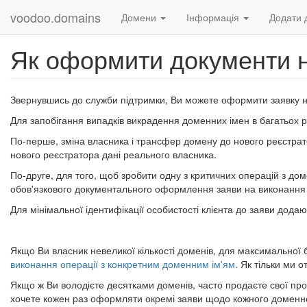
voodoo.domains
Домени
Інформація
Додати 
Як оформити документи н
Звернувшись до служби підтримки, Ви можете оформити заявку 
Для запобігання випадків викрадення доменних імен в багатьох 
По-перше, зміна власника і трансфер домену до нового реєстрато
нового реєстратора дані реального власника.
По-друге, для того, щоб зробити одну з критичних операцій з до
обов'язкового документального оформлення заяви на виконання т
Для мінімальної ідентифікації особистості клієнта до заяви дода
Якщо Ви власник невеликої кількості доменів, для максимальної
виконання операції з конкретним доменним ім'ям
. Як тільки ми
Якщо ж Ви володієте десятками доменів, часто продаєте свої прое
хочете кожен раз оформляти окремі заяви щодо кожного доменног