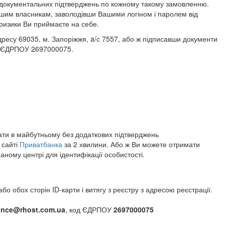
их документальних підтверджень по кожному такому замовленню.
іншим власникам, заволодівши Вашими логіном і паролем від
 ризики Ви приймаєте на себе.
дресу 69035, м. Запоріжжя, a/с 7557, або ж підписавши документи
од ЄДРПОУ 2697000075.
увати в майбутньому без додаткових підтверджень
 сайті
Приватбанка
за 2 хвилини. Або ж Ви можете отримати
аному центрі для ідентифікації особистості.
о обох сторін ID-карти і витягу з реєстру з адресою реєстрації.
ance@rhost.com.ua
, код ЄДРПОУ
2697000075