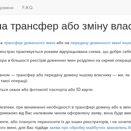
домени
F.A.Q.
а трансфер або зміну вла
на
трансфер доменного імені
або на
передачу доменного імені інш
реєстрах практикується роками відпрацьована схема, що добре себ
ра в більшості реєстрів доменних імен розділені на окремі операц
меном — трансфер або передачу домену іншому власнику — ми, як і 
акої операції.
ються скани або фотокопії паспорта або ID-карти.
 безпеки, при виникненні необхідності в трансфері домену або в з
 отримаємо від Вас належним чином оформлену заяву, вона буде вик
кти, або плануєте переносити їх до інших реєстраторів, і не хочет
о імені, для Вас підійде
заява про обробку майбутніх замовлень б