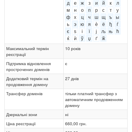
д
е
ж
з
и
й
к
л
м
н
о
п
р
с
т
у
ф
х
ц
ч
ш
щ
ъ
ы
ь
э
ю
я
ѐ
ё
ђ
ѓ
є
ѕ
і
ї
ј
љ
њ
ћ
ќ
ѝ
ў
џ
ґ
ӂ
Максимальний термін
10 років
реєстрації
Підтримка відновлення
є
прострочених доменів
Додатковий термін на
27 днів
продовження домену
Трансфер доменів
тільки платний трансфер з
автоматичним продовженням
домену
Дзеркальні зони
ні
Ціна реєстрації
660,00 грн.