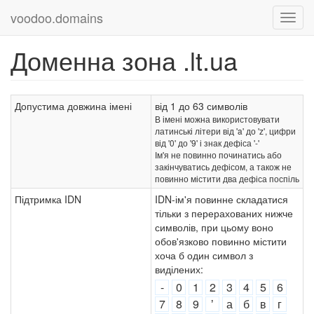
voodoo.domains
Доменна зона .lt.ua
Допустима довжина імені
від 1 до 63 символів
В імені можна використовувати
латинські літери від 'a' до 'z', цифри
від '0' до '9' і знак дефіса '-'
Ім'я не повинно починатись або
закінчуватись дефісом, а також не
повинно містити два дефіса поспіль
Підтримка IDN
IDN-ім'я повинне складатися
тільки з перерахованих нижче
символів, при цьому воно
обов'язково повинно містити
хоча б один символ з
виділених:
-
0
1
2
3
4
5
6
7
8
9
ʼ
а
б
в
г