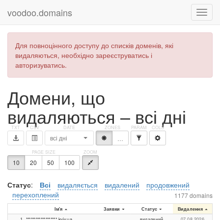
voodoo.domains
Для повноцінного доступу до списків доменів, які
видаляються, необхідно зареєструватись і
авторизуватись.
Домени, що
видаляються – всі дні
всі дні
*
…
10
20
50
100
Статус
:
Всі
видаляється
видалений
продовжений
перехоплений
1177 domains
Ім'я
Заявки
Статус
Видалення
1
*******************.kyiv.ua
видалений
07.08.2026