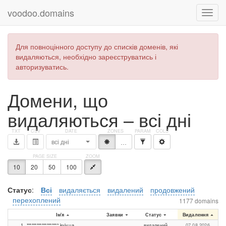
voodoo.domains
Для повноцінного доступу до списків доменів, які
видаляються, необхідно зареєструватись і
авторизуватись.
Домени, що
видаляються – всі дні
всі дні
*
…
10
20
50
100
Статус
:
Всі
видаляється
видалений
продовжений
перехоплений
1177 domains
Ім'я
Заявки
Статус
Видалення
1
*******************.kyiv.ua
видалений
07.08.2026