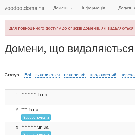
voodoo.domains
Домени
Інформація
Додати 
Для повноцінного доступу до списків доменів, які видаляються,
Домени, що видаляються –
Статус
:
Всі
видаляється
видалений
продовжений
перехо
1
**********.in.ua
2
****.in.ua
Зареєструвати
3
***********.in.ua
Зареєструвати