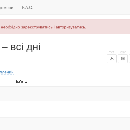
домени
F.A.Q.
 необхідно зареєструватись і авторизуватись.
 всі дні
плений
Ім'я