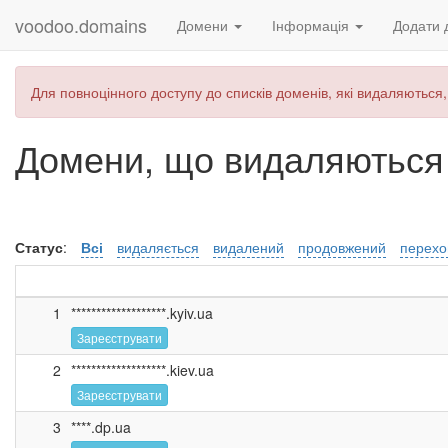
voodoo.domains
Домени
Інформація
Додати 
Для повноцінного доступу до списків доменів, які видаляються,
Домени, що видаляються –
Статус
:
Всі
видаляється
видалений
продовжений
перехо
1
*******************.kyiv.ua
Зареєструвати
2
*******************.kiev.ua
Зареєструвати
3
****.dp.ua