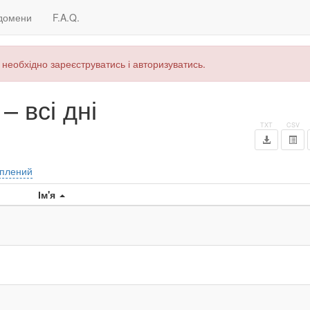
домени
F.A.Q.
 необхідно зареєструватись і авторизуватись.
 всі дні
плений
Ім'я