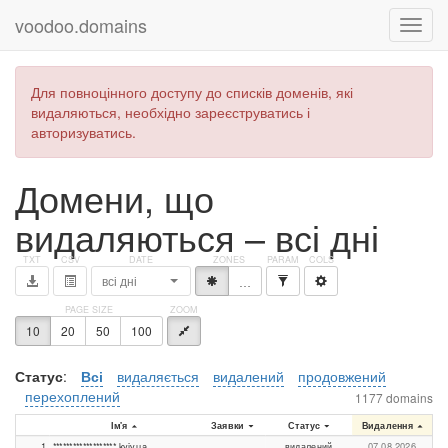
voodoo.domains
Для повноцінного доступу до списків доменів, які
видаляються, необхідно зареєструватись і
авторизуватись.
Домени, що
видаляються – всі дні
всі дні
*
…
10
20
50
100
Статус
:
Всі
видаляється
видалений
продовжений
перехоплений
1177 domains
Ім'я
Заявки
Статус
Видалення
1
*******************.kyiv.ua
видалений
07.08.2026