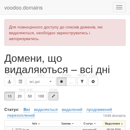
voodoo.domains
Для повноцінного доступу до списків доменів, які
видаляються, необхідно зареєструватись і
авторизуватись.
Домени, що
видаляються – всі дні
всі дні
*
…
10
20
50
100
Статус
:
Всі
видаляється
видалений
продовжений
перехоплений
1049 domains
Ім'я
Заявки
Статус
Видалення
1
*******.in.ua
видалений
09.08.2026