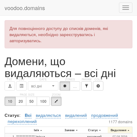
voodoo.domains
Для повноцінного доступу до списків доменів, які
видаляються, необхідно зареєструватись і
авторизуватись.
Домени, що
видаляються – всі дні
всі дні
*
…
10
20
50
100
Статус
:
Всі
видаляється
видалений
продовжений
перехоплений
1177 domains
Ім'я
Заявки
Статус
Видалення
1
*******************.kyiv.ua
видалений
07.08.2026